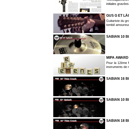
initiales gravées.
GUS G ET LÂG
Guitariste du g
tombé amoureux 
SABIAN 10 B
MIPA AWARD 
Pour la 12ème f
instruments de m
SABIAN 16 B
SABIAN 10 B
SABIAN 18 B