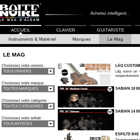
Achetez intelligent...
ACCUEIL
CLAVIER
GUITARISTE
Instruments & Matériel
Marques
Le Mag
LE MAG
Choisissez votre univers :
LÂG CUSTOM
TOUS UNIVERS
Lâg ouvre un C
respectivement 
Choisissez votre marque :
SABIAN 18 
TOUTES MARQUES
Choisissez votre catégorie :
TOUTES CATEGORIES
SABIAN 14 B
Choisissez votre artiste :
TOUS ARTISTES
ESP/LTD B4E
Techniquement l