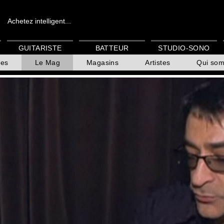
Achetez intelligent...
GUITARISTE
BATTEUR
STUDIO-SONO
es
Le Mag
Magasins
Artistes
Qui so