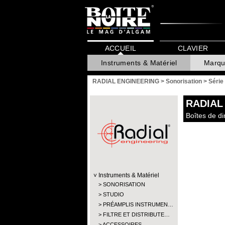
ACCUEIL
CLAVIER
Instruments & Matériel
Marqu
RADIAL ENGINEERING
>
Sonorisation
>
Série
RADIAL
Boîtes de dir
Instruments & Matériel
SONORISATION
STUDIO
PRÉAMPLIS INSTRUMEN…
FILTRE ET DISTRIBUTE…
ACCESSOIRES