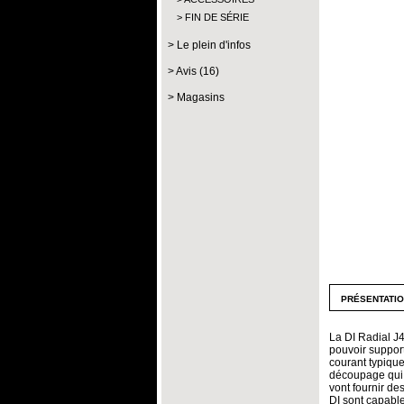
FIN DE SÉRIE
Le plein d'infos
Avis (16)
Magasins
présentati
La DI Radial J4
pouvoir support
courant typiqu
découpage qui p
vont fournir de
DI sont capable