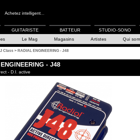
Achetez intelligent...
GUITARISTE
BATTEUR
STUDIO-SONO
es
Le Mag
Magasins
Artistes
Qui so
 J Class
>
RADIAL ENGINEERING - J48
 ENGINEERING
- J48
ect - D.I. active