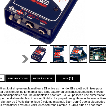
on
spécifications
news / videos
avis (1)
8 est tout simplement la meilleure DI active au monde. Elle a été optimisée pour
er des signaux de forte amplitude sans saturer en utilisant seulement les 5mA de
ement disponibles sur une alimentation phantom. La J48 possède une alimentation
ermet d'alimenter les circuits en 9 Volts ! La plupart des guitares et basses active
s signaux de 7 Volts d'amplitude à volume maximal. Etant donné que la plupart des
s d'encaisser environ 3 Volts, elles saturent. Comme la J48 a plus de headroom,