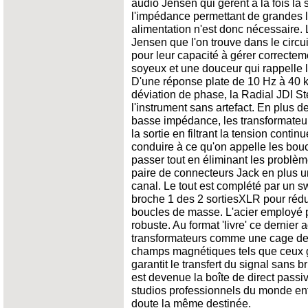
audio Jensen qui gèrent à la fois la 
l'impédance permettant de grandes 
alimentation n'est donc nécessaire.
Jensen que l'on trouve dans le circu
pour leur capacité à gérer correctemen
soyeux et une douceur qui rappelle 
D'une réponse plate de 10 Hz à 40 
déviation de phase, la Radial JDI Ste
l'instrument sans artefact. En plus d
basse impédance, les transformateur
la sortie en filtrant la tension conti
conduire à ce qu'on appelle les bou
passer tout en éliminant les problè
paire de connecteurs Jack en plus u
canal. Le tout est complété par un sw
broche 1 des 2 sortiesXLR pour rédu
boucles de masse. L'acier employé p
robuste. Au format 'livre' ce dernier
transformateurs comme une cage de
champs magnétiques tels que ceux g
garantit le transfert du signal sans b
est devenue la boîte de direct passi
studios professionnels du monde ent
doute la même destinée.