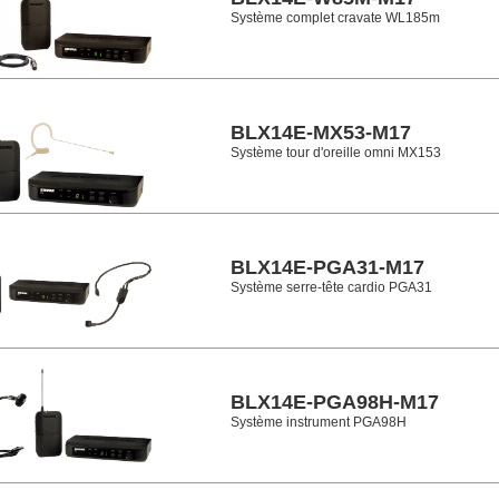
Système complet cravate WL185m
BLX14E-MX53-M17
Système tour d'oreille omni MX153
BLX14E-PGA31-M17
Système serre-tête cardio PGA31
BLX14E-PGA98H-M17
Système instrument PGA98H