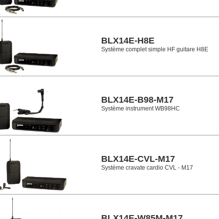
BLX14E-H8E
Système complet simple HF guitare H8E
BLX14E-B98-M17
Système instrument WB98HC
BLX14E-CVL-M17
Système cravate cardio CVL - M17
BLX14E-W85M-M17