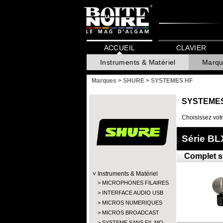
ACCUEIL
CLAVIER
Instruments & Matériel
Marqu
Marques
>
SHURE
>
SYSTEMES HF
SYSTEME
Choisissez votr
Série BL
Complet s
Instruments & Matériel
MICROPHONES FILAIRES
INTERFACE AUDIO USB
MICROS NUMERIQUES
MICROS BROADCAST
SYSTEME SANS FIL MO…