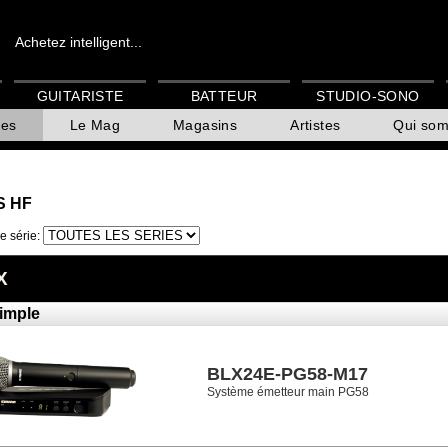
Achetez intelligent...
GUITARISTE
BATTEUR
STUDIO-SONO
es
Le Mag
Magasins
Artistes
Qui so
S HF
e série:
X
imple
BLX24E-PG58-M17
Système émetteur main PG58