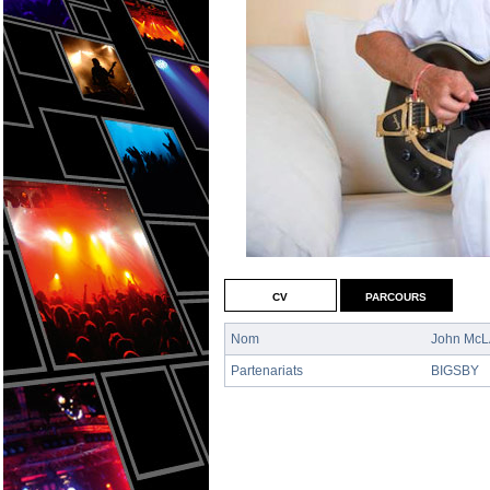
cv
parcours
Nom
John Mc
Partenariats
BIGSBY