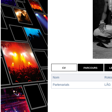
cv
parcours
l
Nom
Roki
Partenariats
LÂG