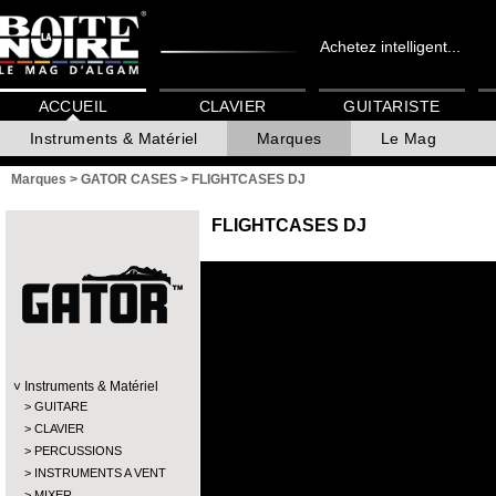
Achetez intelligent...
ACCUEIL
CLAVIER
GUITARISTE
Instruments & Matériel
Marques
Le Mag
Marques
>
GATOR CASES
>
FLIGHTCASES DJ
FLIGHTCASES DJ
Instruments & Matériel
GUITARE
CLAVIER
PERCUSSIONS
INSTRUMENTS A VENT
MIXER