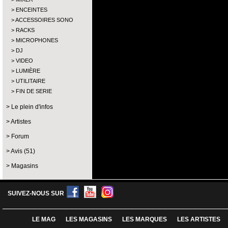
ENCEINTES
ACCESSOIRES SONO
RACKS
MICROPHONES
DJ
VIDEO
LUMIÈRE
UTILITAIRE
FIN DE SERIE
Le plein d'infos
Artistes
Forum
Avis (51)
Magasins
SUIVEZ-NOUS SUR
LE MAG
LES MAGASINS
LES MARQUES
LES ARTISTES