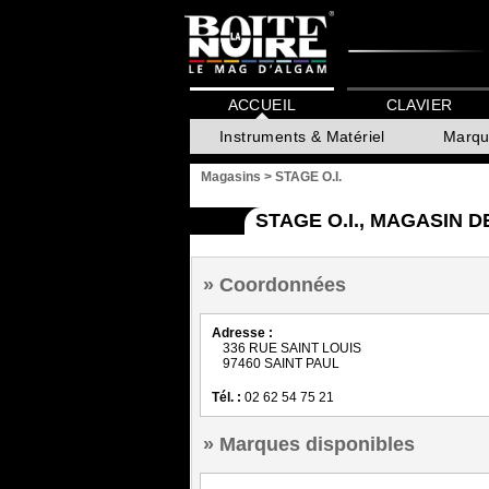
ACCUEIL
CLAVIER
Instruments & Matériel
Marqu
Magasins
>
STAGE O.I.
STAGE O.I., MAGASIN 
Coordonnées
Adresse :
336 RUE SAINT LOUIS
97460 SAINT PAUL
Tél. :
02 62 54 75 21
Marques disponibles