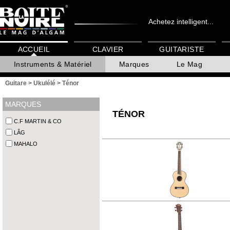
Achetez intelligent...
ACCUEIL
CLAVIER
GUITARISTE
Instruments & Matériel
Marques
Le Mag
Guitare
>
Ukulélé
>
Ténor
MARQUES
TÉNOR
C.F MARTIN & CO
LÂG
MAHALO