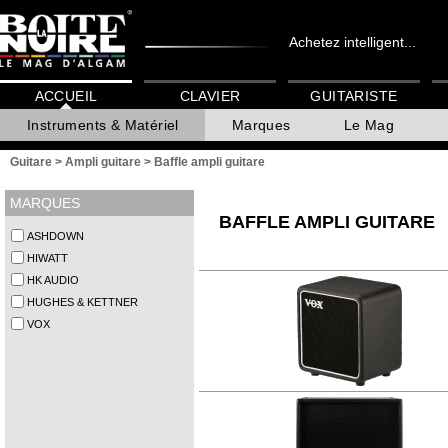
Achetez intelligent...
ACCUEIL
CLAVIER
GUITARISTE
Instruments & Matériel
Marques
Le Mag
Guitare
>
Ampli guitare
>
Baffle ampli guitare
MARQUES
BAFFLE AMPLI GUITARE
ASHDOWN
HIWATT
HK AUDIO
HUGHES & KETTNER
VOX