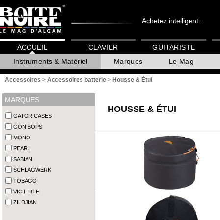
Achetez intelligent...
ACCUEIL
CLAVIER
GUITARISTE
Instruments & Matériel
Marques
Le Mag
Accessoires
>
Accessoires batterie
>
Housse & Étui
MARQUES
HOUSSE & ÉTUI
GATOR CASES
GON BOPS
MONO
PEARL
SABIAN
SCHLAGWERK
TOBAGO
VIC FIRTH
ZILDJIAN