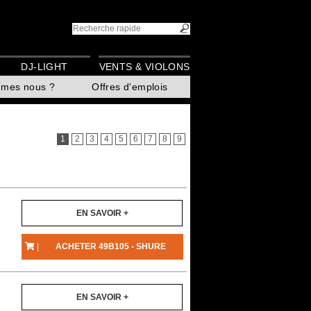
DJ-LIGHT
VENTS & VIOLONS
mmes nous ?
Offres d'emplois
1
2
3
4
5
6
7
8
9
EN SAVOIR +
|
ACHETER 49B105 - SHURE
EN SAVOIR +