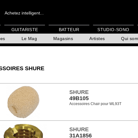
Achetez intelligent...
GUITARISTE
BATTEUR
STUDIO-SONO
es
Le Mag
Magasins
Artistes
Qui so
SSOIRES SHURE
SHURE
49B105
Accessoires Chair pour WL93T
SHURE
31A1856