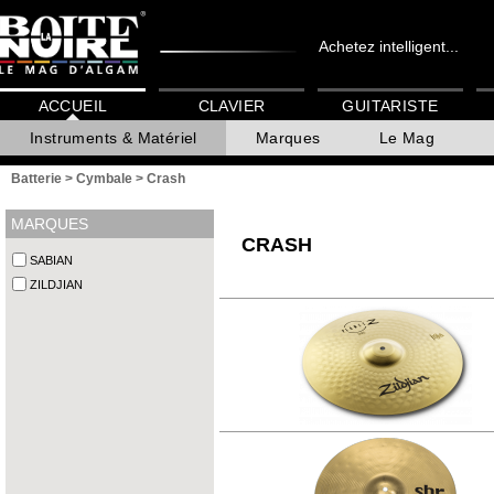
Achetez intelligent...
ACCUEIL
CLAVIER
GUITARISTE
Instruments & Matériel
Marques
Le Mag
Batterie
>
Cymbale
>
Crash
MARQUES
CRASH
SABIAN
ZILDJIAN