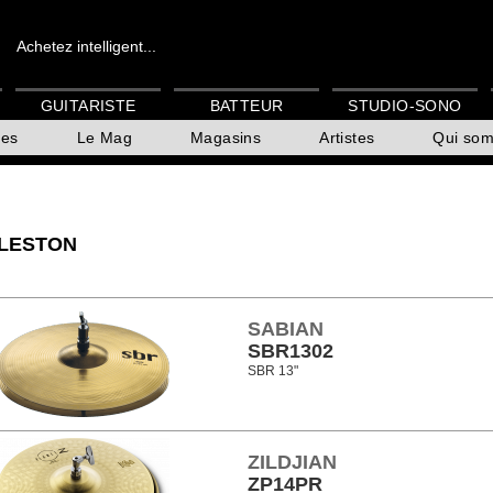
Achetez intelligent...
GUITARISTE
BATTEUR
STUDIO-SONO
es
Le Mag
Magasins
Artistes
Qui so
LESTON
SABIAN
SBR1302
SBR 13"
ZILDJIAN
ZP14PR