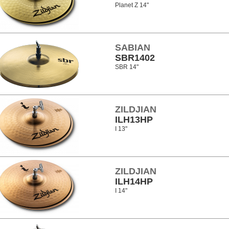
Planet Z 14"
SABIAN
SBR1402
SBR 14"
ZILDJIAN
ILH13HP
I 13"
ZILDJIAN
ILH14HP
I 14"