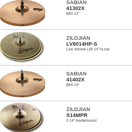
SABIAN
41302X
B8X 13"
ZILDJIAN
LV8014HP-S
Low Volume L80 14" hi-hat
SABIAN
41402X
B8X 14"
ZILDJIAN
S14MPR
S 14" mastersound