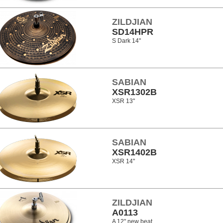
ZILDJIAN
SD14HPR
S Dark 14"
SABIAN
XSR1302B
XSR 13"
SABIAN
XSR1402B
XSR 14"
ZILDJIAN
A0113
A 12" new beat