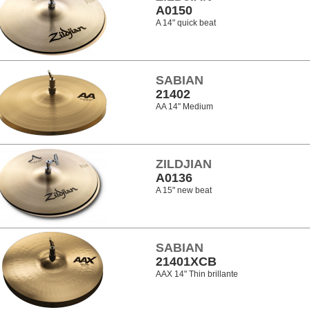
A0150
A 14" quick beat
SABIAN
21402
AA 14" Medium
ZILDJIAN
A0136
A 15" new beat
SABIAN
21401XCB
AAX 14" Thin brillante