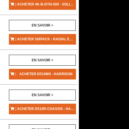
|
ACHETER 4K-B-DYN-500 - SOLID STATE LOGIC
EN SAVOIR +
|
ACHETER SIXPACK - RADIAL ENGINEERING
EN SAVOIR +
|
ACHETER D510MX - HARRISON
EN SAVOIR +
|
ACHETER D510R-CHASSIS - HARRISON