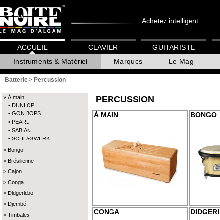
Achetez intelligent...
ACCUEIL
CLAVIER
GUITARISTE
Instruments & Matériel
Marques
Le Mag
Batterie
>
Percussion
À main
PERCUSSION
DUNLOP
GON BOPS
À MAIN
BONGO
PEARL
SABIAN
SCHLAGWERK
Bongo
Brésilienne
Cajon
Conga
Didgeridoo
Djembé
CONGA
DIDGER
Timbales