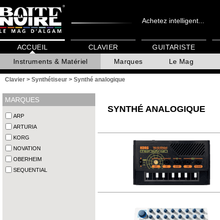
Achetez intelligent...
ACCUEIL
CLAVIER
GUITARISTE
Instruments & Matériel
Marques
Le Mag
Clavier
>
Synthétiseur
>
Synthé analogique
MARQUES
SYNTHÉ ANALOGIQUE
ARP
ARTURIA
KORG
NOVATION
OBERHEIM
SEQUENTIAL