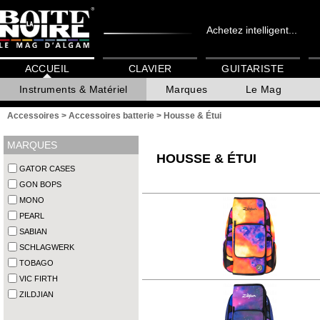
Achetez intelligent...
ACCUEIL
CLAVIER
GUITARISTE
Instruments & Matériel
Marques
Le Mag
Accessoires
>
Accessoires batterie
>
Housse & Étui
MARQUES
HOUSSE & ÉTUI
GATOR CASES
GON BOPS
MONO
PEARL
SABIAN
SCHLAGWERK
TOBAGO
VIC FIRTH
ZILDJIAN