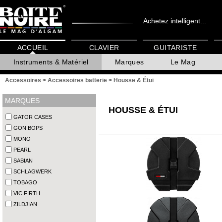
Achetez intelligent...
ACCUEIL
CLAVIER
GUITARISTE
Instruments & Matériel
Marques
Le Mag
Accessoires
>
Accessoires batterie
>
Housse & Étui
MARQUES
HOUSSE & ÉTUI
GATOR CASES
GON BOPS
MONO
PEARL
SABIAN
SCHLAGWERK
TOBAGO
VIC FIRTH
ZILDJIAN