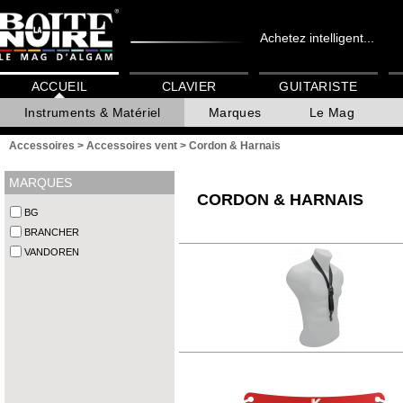
Achetez intelligent...
ACCUEIL
CLAVIER
GUITARISTE
Instruments & Matériel
Marques
Le Mag
Accessoires
>
Accessoires vent
>
Cordon & Harnais
MARQUES
CORDON & HARNAIS
BG
BRANCHER
VANDOREN