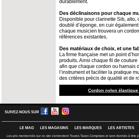
durablement.
Des déclinaisons pour chaque mu
Disponible pour clarinette Sib, alto
doublé d’éponge, en cuir également
chaque musicien trouvera un cordon
références existantes.
Des matériaux de choix, et une fab
La firme française met un point d’h
produits. Ainsi chaque fil de couture
afin que chaque cordon ou harnais don
l’instrument et faciliter la pratique
des critères précis de qualité et de 
Cordon nylon élastique Z
SUIVEZ-NOUS SUR
LE MAG
LES MAGASINS
LES MARQUES
LES ARTISTES
Les prix mentionnés sur ce site s'entendent Toutes Taxes Comprises et sont donnés à titre 