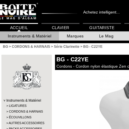
Achetez intelligent...
ACCUEIL
CLAVIER
GUITARISTE
Instruments & Matériel
Marques
Le Mag
BG
>
CORDONS & HARNAIS
>
Série Clarinette
>
BG - C22YE
BG
- C22YE
Cordons - Cordon nylon élastique Zen cla
Instruments & Matériel
LIGATURES
CORDONS & HARNAIS
ÉCOUVILLONS
AUTRES ACCESSOIRES
PACKS ACCESSOIRES