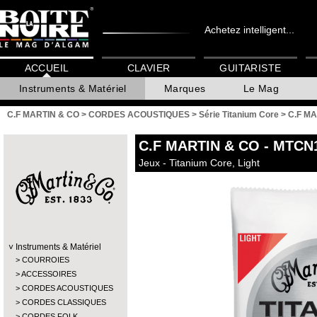
Achetez intelligent...
ACCUEIL
CLAVIER
GUITARISTE
Instruments & Matériel
Marques
Le Mag
C.F MARTIN & CO
>
CORDES ACOUSTIQUES
>
Série Titanium Core
>
C.F MA
C.F MARTIN & CO
- MTCN
Jeux - Titanium Core, Light
Instruments & Matériel
COURROIES
ACCESSOIRES
CORDES ACOUSTIQUES
CORDES CLASSIQUES
CORDES FOLK