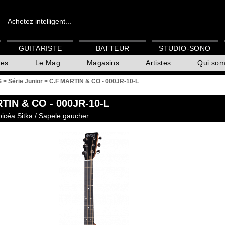
Achetez intelligent...
GUITARISTE
BATTEUR
STUDIO-SONO
es
Le Mag
Magasins
Artistes
Qui so
S
>
Série Junior
>
C.F MARTIN & CO - 000JR-10-L
RTIN & CO
- 000JR-10-L
picéa Sitka / Sapele gaucher