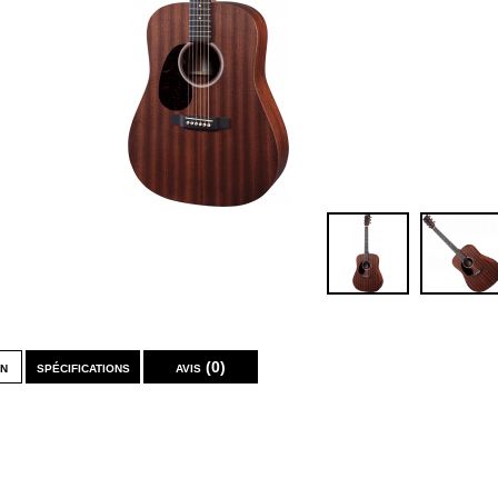
on
spécifications
avis (0)