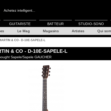
Achetez intelligent...
GUITARISTE
BATTEUR
STUDIO-SONO
es
Le Mag
Magasins
Artistes
Qui so
MARTIN & CO - D-10E-SAPELE-L
RTIN & CO
- D-10E-SAPELE-L
adnought Sapele/Sapele GAUCHER