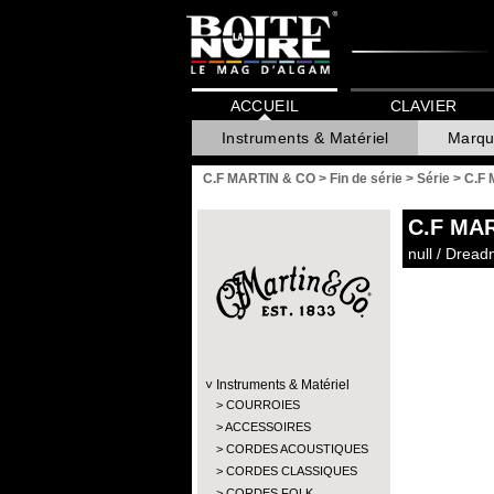
ACCUEIL
CLAVIER
Instruments & Matériel
Marqu
C.F MARTIN & CO
>
Fin de série
>
Série
>
C.F 
C.F MA
null / Dre
Instruments & Matériel
COURROIES
ACCESSOIRES
CORDES ACOUSTIQUES
CORDES CLASSIQUES
CORDES FOLK