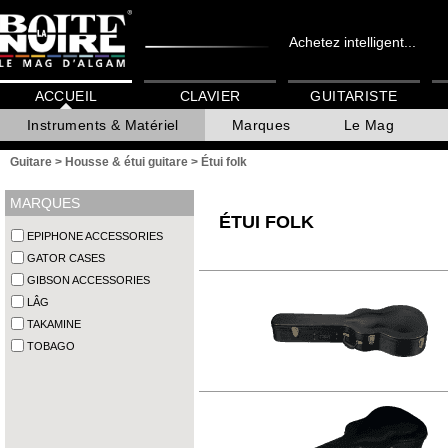
Achetez intelligent...
ACCUEIL
CLAVIER
GUITARISTE
Instruments & Matériel
Marques
Le Mag
Guitare
>
Housse & étui guitare
>
Étui folk
MARQUES
ÉTUI FOLK
EPIPHONE ACCESSORIES
GATOR CASES
GIBSON ACCESSORIES
LÂG
TAKAMINE
TOBAGO