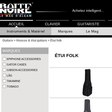
Achetez intelligent...
ACCUEIL
CLAVIER
GUITARISTE
Instruments & Matériel
Marques
Le Mag
Guitare
>
Housse & étui guitare
>
Étui folk
MARQUES
ÉTUI FOLK
EPIPHONE ACCESSORIES
GATOR CASES
GIBSON ACCESSORIES
LÂG
TAKAMINE
TOBAGO