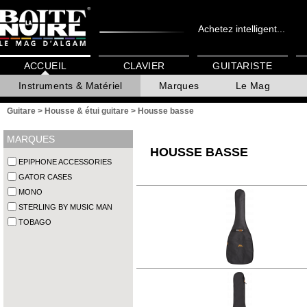
Achetez intelligent...
ACCUEIL
CLAVIER
GUITARISTE
Instruments & Matériel
Marques
Le Mag
Guitare
>
Housse & étui guitare
>
Housse basse
MARQUES
HOUSSE BASSE
EPIPHONE ACCESSORIES
GATOR CASES
MONO
STERLING BY MUSIC MAN
TOBAGO