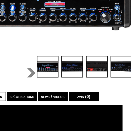
on
spécifications
news / videos
avis (0)