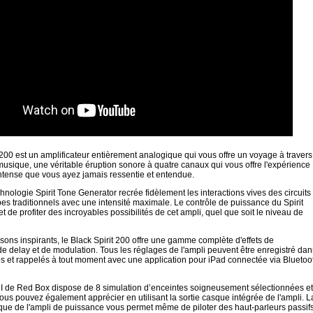
 200 est un amplificateur entièrement analogique qui vous offre un voyage à travers
a musique, une véritable éruption sonore à quatre canaux qui vous offre l'expérience
intense que vous ayez jamais ressentie et entendue.
hnologie Spirit Tone Generator recrée fidèlement les interactions vives des circuits
es traditionnels avec une intensité maximale. Le contrôle de puissance du Spirit
 de profiter des incroyables possibilités de cet ampli, quel que soit le niveau de
sons inspirants, le Black Spirit 200 offre une gamme complète d'effets de
de delay et de modulation. Tous les réglages de l'ampli peuvent être enregistré dan
s et rappelés à tout moment avec une application pour iPad connectée via Bluetoo
DI de Red Box dispose de 8 simulation d’enceintes soigneusement sélectionnées et
us pouvez également apprécier en utilisant la sortie casque intégrée de l'ampli. L
que de l'ampli de puissance vous permet même de piloter des haut-parleurs passif