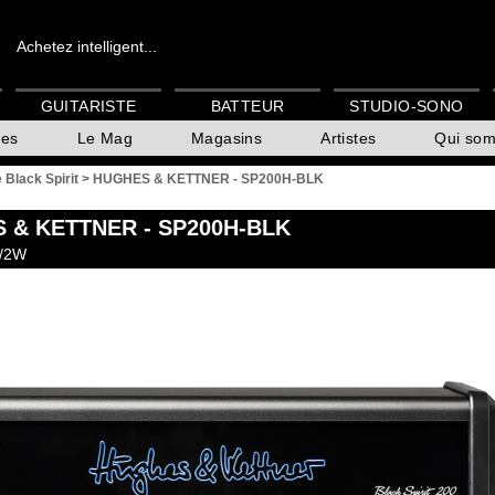
Achetez intelligent...
GUITARISTE
BATTEUR
STUDIO-SONO
es
Le Mag
Magasins
Artistes
Qui so
 Black Spirit
>
HUGHES & KETTNER - SP200H-BLK
 & KETTNER
- SP200H-BLK
0/2W