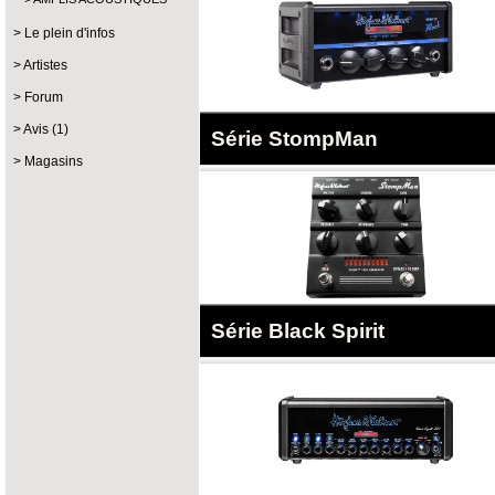
Le plein d'infos
Artistes
Forum
Avis (1)
Série StompMan
Magasins
Série Black Spirit