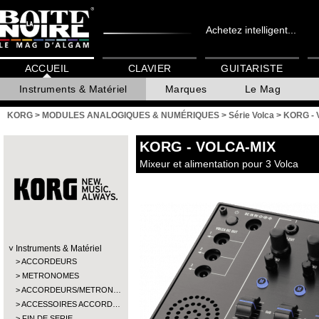
Achetez intelligent...
ACCUEIL
CLAVIER
GUITARISTE
Instruments & Matériel
Marques
Le Mag
KORG
>
MODULES ANALOGIQUES & NUMÉRIQUES
>
Série Volca
>
KORG - 
KORG
- VOLCA-MIX
Mixeur et alimentation pour 3 Volca
Instruments & Matériel
ACCORDEURS
METRONOMES
ACCORDEURS/METRON…
ACCESSOIRES ACCORD…
FIN DE SERIE