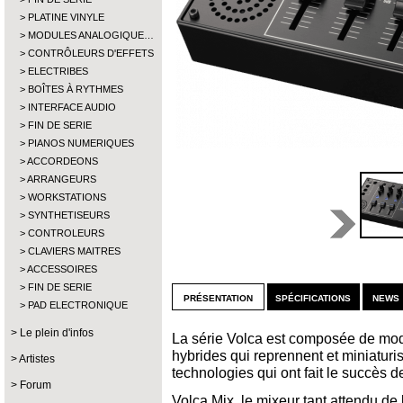
PLATINE VINYLE
MODULES ANALOGIQUE…
CONTRÔLEURS D'EFFETS
ELECTRIBES
BOÎTES À RYTHMES
INTERFACE AUDIO
FIN DE SERIE
PIANOS NUMERIQUES
ACCORDEONS
ARRANGEURS
WORKSTATIONS
SYNTHETISEURS
CONTROLEURS
CLAVIERS MAITRES
ACCESSOIRES
FIN DE SERIE
présentation
spécifications
news 
PAD ELECTRONIQUE
Le plein d'infos
La série Volca est composée de mo
hybrides qui reprennent et miniaturis
Artistes
technologies qui ont fait le succès 
Forum
Volca Mix, le mixeur tant attendu d