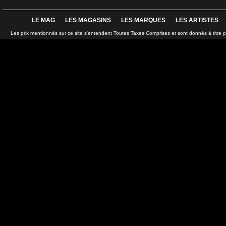
LE MAG
LES MAGASINS
LES MARQUES
LES ARTISTES
Les prix mentionnés sur ce site s'entendent Toutes Taxes Comprises et sont donnés à titre 