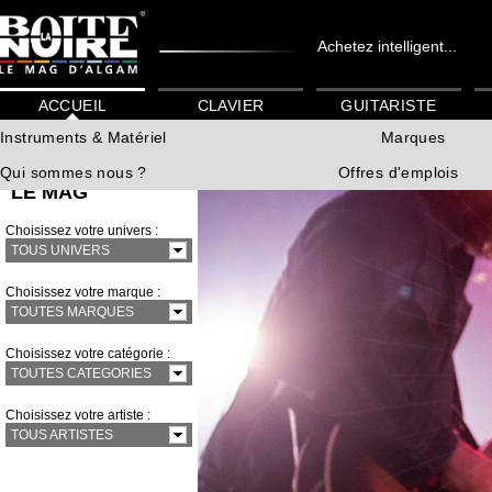
Achetez intelligent...
ACCUEIL
CLAVIER
GUITARISTE
Instruments & Matériel
Marques
Qui sommes nous ?
Offres d'emplois
LE MAG
Choisissez votre univers :
TOUS UNIVERS
Choisissez votre marque :
TOUTES MARQUES
Choisissez votre catégorie :
TOUTES CATEGORIES
Choisissez votre artiste :
TOUS ARTISTES