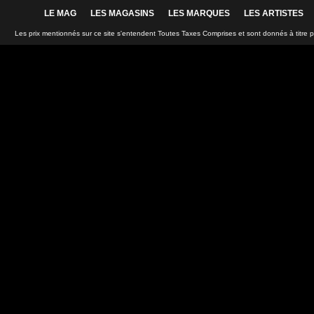
LE MAG
LES MAGASINS
LES MARQUES
LES ARTISTES
Les prix mentionnés sur ce site s'entendent Toutes Taxes Comprises et sont donnés à titre 