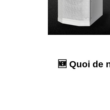
🆕 Quoi de n