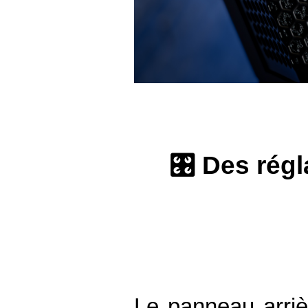
🎛️ Des rég
Le panneau arriè