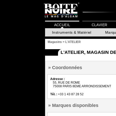
ACCUEIL
CLAVIER
Instruments & Matériel
Marqu
Magasins
>
L'ATELIER
L'ATELIER, MAGASIN 
Coordonnées
Adresse :
55, RUE DE ROME
75008 PARIS 8EME ARRONDISSEMENT
Tél. :
+33 1 43 87 28 52
Marques disponibles