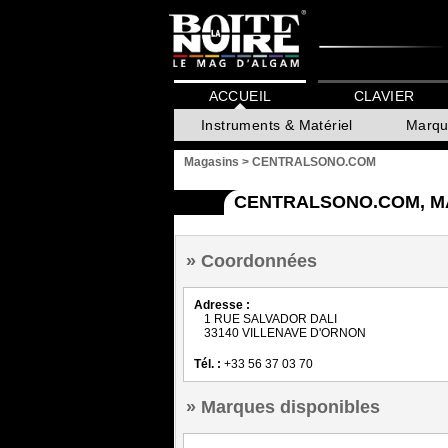
ACCUEIL
CLAVIER
Instruments & Matériel
Marqu
Magasins
>
CENTRALSONO.COM
CENTRALSONO.COM, MA
Coordonnées
Adresse :
1 RUE SALVADOR DALI
33140 VILLENAVE D'ORNON
Tél. :
+33 56 37 03 70
Marques disponibles