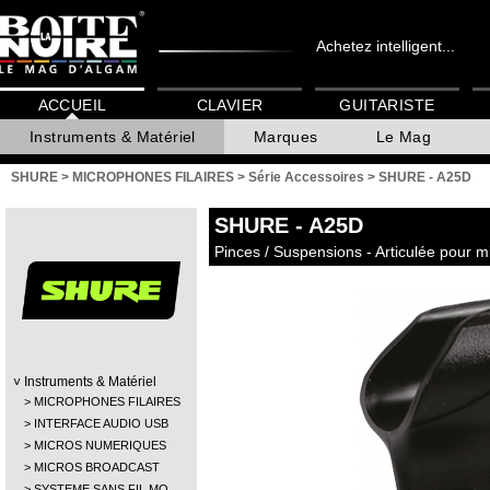
Achetez intelligent...
ACCUEIL
CLAVIER
GUITARISTE
Instruments & Matériel
Marques
Le Mag
SHURE
>
MICROPHONES FILAIRES
>
Série Accessoires
>
SHURE - A25D
SHURE
- A25D
Pinces / Suspensions - Articulée pour 
Instruments & Matériel
MICROPHONES FILAIRES
INTERFACE AUDIO USB
MICROS NUMERIQUES
MICROS BROADCAST
SYSTEME SANS FIL MO…