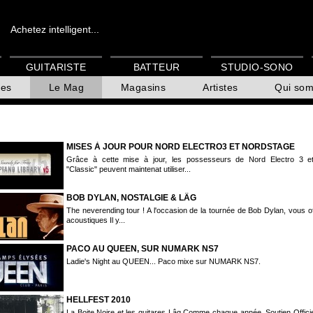
Achetez intelligent...
GUITARISTE
BATTEUR
STUDIO-SONO
es
Le Mag
Magasins
Artistes
Qui so
MISES À JOUR POUR NORD ELECTRO3 ET NORDSTAGE
Grâce à cette mise à jour, les possesseurs de Nord Electro 3 e
"Classic" peuvent maintenat utiliser...
BOB DYLAN, NOSTALGIE & LÂG
The neverending tour ! A l'occasion de la tournée de Bob Dylan, vous of
acoustiques Il y...
PACO AU QUEEN, SUR NUMARK NS7
Ladie's Night au QUEEN... Paco mixe sur NUMARK NS7.
HELLFEST 2010
La Boite Noire et les guitares Lâg Comme chaque année, Soutien Offici