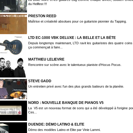
du Hellfest !!!
PRESTON REED
Maîtrise et créativité absolues pour ce guitariste pionnier du Tapping.
LTD EC-1000 VBK DELUXE : LA BELLE ET LA BÊTE
Depuis longtemps maintenant, LTD ravit les guitaristes des quatre coin
ça commençait à faire...
MATTHIEU LELIEVRE
Rencontre sur scène avec le talentueux pianiste d'Hocus Pocus.
STEVE GADD
Un entretien privé avec l'un des plus grands batteurs de la planète.
NORD : NOUVELLE BANQUE DE PIANOS V5
La V5 est un nouveau format de sons qui a été développé à l'origine pou
Ces...
DUENDE: DÉMO LATINO & ELITE
Démo des modèles Latino et Elite par Vinie Lammi.