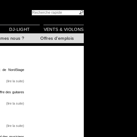
DJ-LIGHT
VENTS & VIOLONS
mmes nous ?
Offres d'emplois
t de NordStage
(lire la suite)
fre des guitares
(lire la suite)
(lire la suite)
el des musiciens