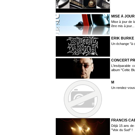
MISE À JOUR
Mise à jour de 
être mis à jour...
ERIK BURKE 
Un échange "à c
CONCERT PR
L'inséparable 
album "Celtic Bl
M
Un rendez-vous p
FRANCIS CA
Déjà 15 ans de 
"Voix du Sud" !