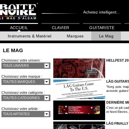
Achetez intelligent...
ACCUEIL
CLAVIER
GUITARISTE
Instruments & Matériel
Marques
Le Mag
LE MAG
Choisissez votre univers :
HELLFEST 20
TOUS UNIVERS
Choisissez votre marque :
LÂG GUITARS
TOUTES MARQUES
"Korg puts maj
acoustic guitars
Choisissez votre catégorie :
TOUTES CATEGORIES
DERNIÈRE MI
C'est un joli ca
Choisissez votre artiste :
et Nord Electro..
TOUS ARTISTES
LÂG FINALLY