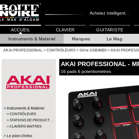
Achetez intelligent...
ACCUEIL
CLAVIER
GUITARISTE
Instruments & Matériel
Marques
Le Mag
AKAI PROFESSIONAL
>
CONTRÔLEURS
>
Série USB/MIDI
>
AKAI PROFESS
AKAI PROFESSIONAL
- M
16 pads 6 potentiomètres
Instruments & Matériel
CONTRÔLEURS
STATIONS DE PRODUCT…
CLAVIERS MAITRES
Le plein d'infos