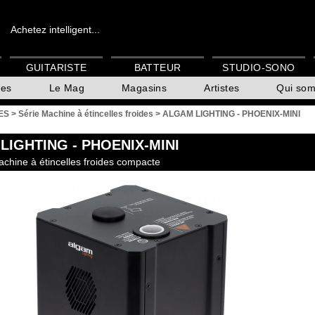
Achetez intelligent...
GUITARISTE
BATTEUR
STUDIO-SONO
es
Le Mag
Magasins
Artistes
Qui so
ES
>
Série Machine à étincelles froides
>
ALGAM LIGHTING - PHOENIX-MINI
LIGHTING
- PHOENIX-MINI
achine à étincelles froides compacte