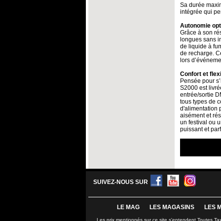
Sa durée maxim
intégrée qui pe
Autonomie opti
Grâce à son rés
longues sans in
de liquide à fu
de recharge. Ce
lors d’événemen
Confort et flex
Pensée pour s’i
S2000 est livré
entrée/sortie D
tous types de c
d'alimentation
aisément et rés
un festival ou 
puissant et par
SUIVEZ-NOUS SUR
LE MAG
LES MAGASINS
LES 
Les prix mentionnés sur ce site s'entendent Toutes Ta