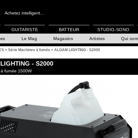
Achetez intelligent...
GUITARISTE
BATTEUR
STUDIO-SONO
es
Le Mag
Magasins
Artistes
Qui so
ES
>
Série Machines à fumée
>
ALGAM LIGHTING - S2000
LIGHTING
- S2000
e à fumée 1500W