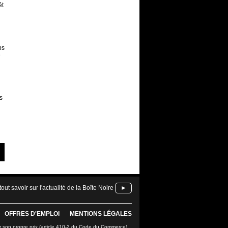
êt
ps
e
s
tout savoir sur l'actualité de la Boîte Noire
►
OFFRES D'EMPLOI
MENTIONS LÉGALES
r son propre prix (article 410-2 du Code du Commerce).