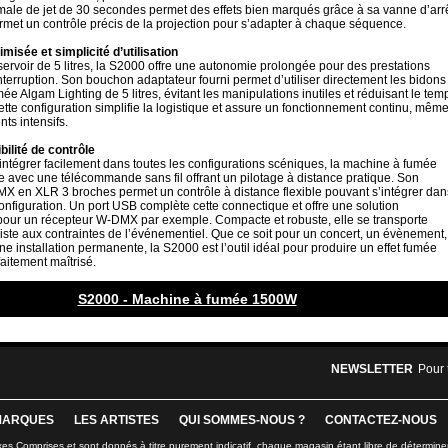
ale de jet de 30 secondes permet des effets bien marqués grâce à sa vanne d’arr
rmet un contrôle précis de la projection pour s’adapter à chaque séquence.
misée et simplicité d’utilisation
ervoir de 5 litres, la S2000 offre une autonomie prolongée pour des prestations
terruption. Son bouchon adaptateur fourni permet d’utiliser directement les bidons
mée Algam Lighting de 5 litres, évitant les manipulations inutiles et réduisant le tem
tte configuration simplifie la logistique et assure un fonctionnement continu, mêm
ts intensifs.
ibilité de contrôle
ntégrer facilement dans toutes les configurations scéniques, la machine à fumée
e avec une télécommande sans fil offrant un pilotage à distance pratique. Son
MX en XLR 3 broches permet un contrôle à distance flexible pouvant s’intégrer dan
onfiguration. Un port USB complète cette connectique et offre une solution
 pour un récepteur W-DMX par exemple. Compacte et robuste, elle se transporte
iste aux contraintes de l’événementiel. Que ce soit pour un concert, un évènement,
une installation permanente, la S2000 est l’outil idéal pour produire un effet fumée
faitement maîtrisé.
S2000 - Machine à fumée 1500W
NEWSLETTER
Pour 
MARQUES
LES ARTISTES
QUI SOMMES-NOUS ?
CONTACTEZ-NOUS
xes Comprises et sont donnés à titre purement indicatif, chaque magasin étant libre de détermine