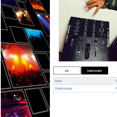
cv
parcours
Nom
Partenariats