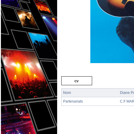
cv
Nom
Diane P
Partenariats
C.F MAR