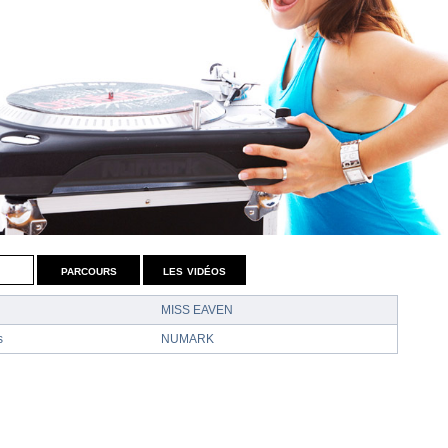
parcours
les vidéos
MISS EAVEN
s
NUMARK