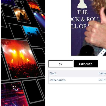
cv
parcours
Nom
Samm
Partenariats
PRE