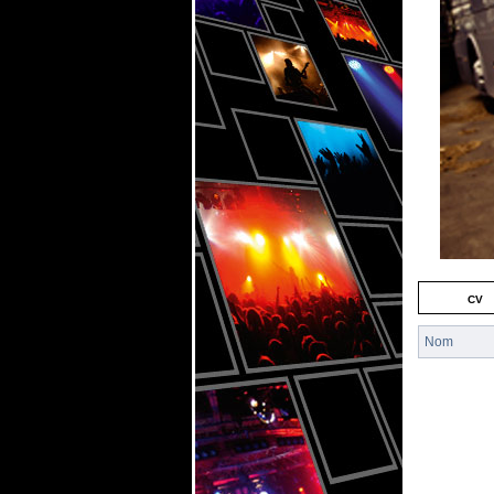
cv
Nom