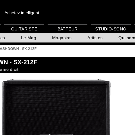
Achetez intelligent...
GUITARISTE
BATTEUR
STUDIO-SONO
es
Le Mag
Magasins
Artistes
Qui so
ASHDOWN - SX-212F
WN
- SX-212F
ermé droit