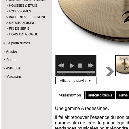
HOUSSES & ÉTUIS
ACCESSOIRES
BATTERIES ÉLECTRONI…
MERCHANDISING
FIN DE SERIE
HORS CATALOGUE
Le plein d'infos
Artistes
Forum
Avis (80)
00:00
00:00
Magasins
Afficher la playlist ▼
présentation
spécifications
news 
Une gamme A redessinée.
Il fallait retrouver l’essence du son 
gamme afin de créer le parfait équilib
tendances musicales pour répondre 