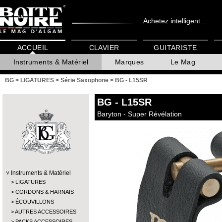
Achetez intelligent...
ACCUEIL
CLAVIER
GUITARISTE
Instruments & Matériel
Marques
Le Mag
BG
>
LIGATURES
>
Série Saxophone
>
BG - L15SR
BG
- L15SR
Baryton - Super Révélation
Instruments & Matériel
LIGATURES
CORDONS & HARNAIS
ÉCOUVILLONS
AUTRES ACCESSOIRES
PACKS ACCESSOIRES